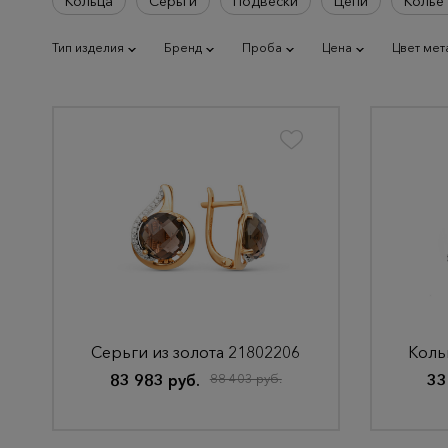
Кольца
Серьги
Подвески
Цепи
Колье 
Тип изделия
Бренд
Проба
Цена
Цвет мет
Серьги из золота 21802206
Коль
83 983 руб.
88 403 руб.
33