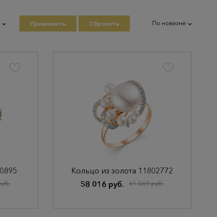
По новизне
Применить
Сбросить
80895
Кольцо из золота 11802772
руб.
58 016 руб.
61 069 руб.