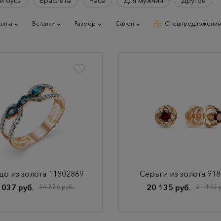
и бусы
Браслеты
Часы
Для мужчин
Другое
алла
Вставки
Размер
Салон
Спецпредложения
цо из золота 11802869
Серьги из золота 91
 037 руб.
34 776 руб.
20 135 руб.
21 195 