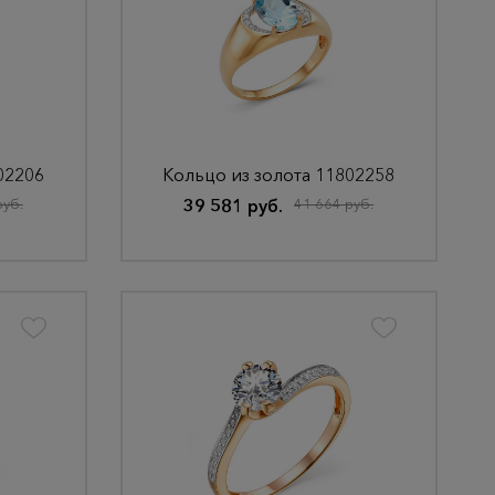
02206
Кольцо из золота 11802258
руб.
39 581 руб.
41 664 руб.