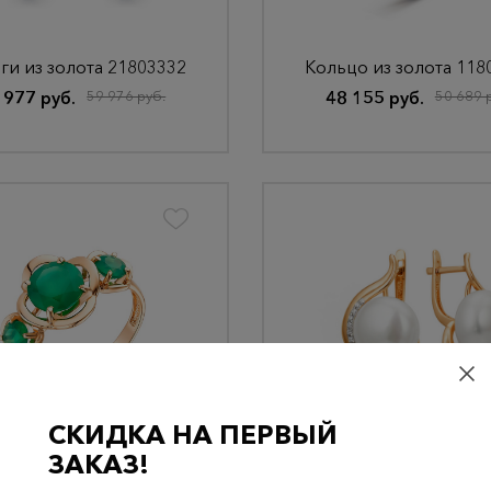
ги из золота 21803332
Кольцо из золота 118
 977 руб.
59 976 руб.
48 155 руб.
50 689 
СКИДКА НА ПЕРВЫЙ
цо из золота 11803332
Серьги из золота 218
ЗАКАЗ!
 825 руб.
39 816 руб.
165 710 руб.
174 432