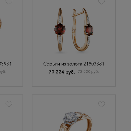
03931
Серьги из золота 21803381
руб.
70 224 руб.
73 920 руб.