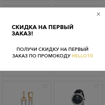
СКИДКА НА ПЕРВЫЙ
ЗАКАЗ!
Серьги из золота 20181
Цепь из золота НЦ 15-078
72 640 руб.
35 690 руб.
ПОЛУЧИ СКИДКУ НА ПЕРВЫЙ
69 008 руб.
33 906 руб.
ЗАКАЗ ПО ПРОМОКОДУ
HELLO10
КУПИТЬ
КУПИТЬ