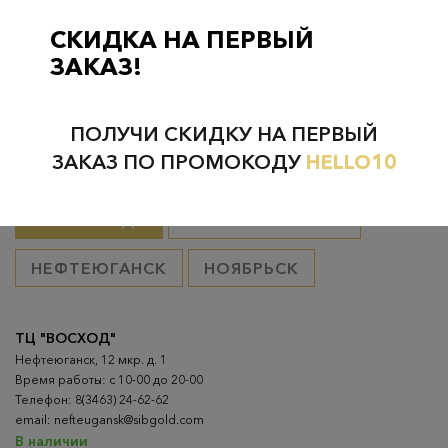
Курьерская доставка на дом или в офис
– бесплатно если
товар оплачен, в остальных случаях 300 руб.
СКИДКА НА ПЕРВЫЙ
ЗАКАЗ!
ПОЛУЧИ СКИДКУ НА ПЕРВЫЙ
Проверьте наличие в магазинах
ЗАКАЗ ПО ПРОМОКОДУ
HELLO10
ВСЕ ГОРОДА
НИЖНЕВАРТОВСК
НЕФТЕЮГАНСК
НОЯБРЬСК
ТЦ "ВОСХОД"
Нефтеюганск, 12 мкр. д. 1
Время работы: с 10-00 до 20-00
Телефон: 8(3463) 24-62-62
email: nefteugansk@sibgold.com
В наличии