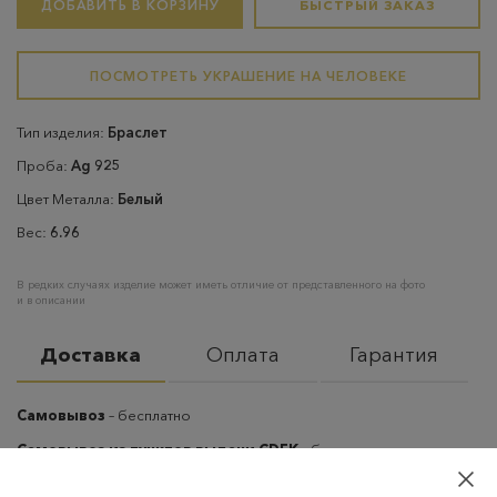
ДОБАВИТЬ В КОРЗИНУ
БЫСТРЫЙ ЗАКАЗ
ПОСМОТРЕТЬ УКРАШЕНИЕ НА ЧЕЛОВЕКЕ
Тип изделия:
Браслет
Проба:
Ag 925
Цвет Металла:
Белый
Вес:
6.96
В редких случаях изделие может иметь отличие от представленного на фото
и в описании
Доставка
Оплата
Гарантия
Самовывоз
– бесплатно
Самовывоз из пунктов выдачи CDEK
– бесплатно если товар
оплачен, в остальных случаях 300 руб.