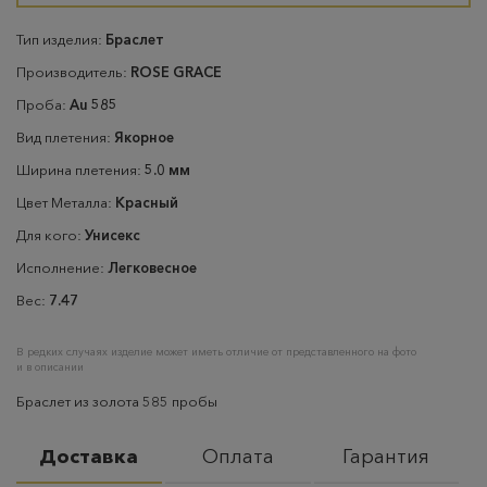
Тип изделия:
Браслет
Производитель:
ROSE GRACE
Проба:
Au 585
Вид плетения:
Якорное
Ширина плетения:
5.0 мм
Цвет Металла:
Красный
Для кого:
Унисекс
Исполнение:
Легковесное
Вес:
7.47
В редких случаях изделие может иметь отличие от представленного на фото
и в описании
Браслет из золота 585 пробы
Доставка
Оплата
Гарантия