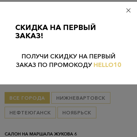
Самовывоз
– бесплатно
Самовывоз из пунктов выдачи CDEK
– бесплатно если товар
оплачен, в остальных случаях 300 руб.
СКИДКА НА ПЕРВЫЙ
Курьерская доставка на дом или в офис
– бесплатно если
ЗАКАЗ!
товар оплачен, в остальных случаях 300 руб.
ПОЛУЧИ СКИДКУ НА ПЕРВЫЙ
ЗАКАЗ ПО ПРОМОКОДУ
HELLO10
Проверьте наличие в магазинах
ВСЕ ГОРОДА
НИЖНЕВАРТОВСК
НЕФТЕЮГАНСК
НОЯБРЬСК
САЛОН НА МАРШАЛА ЖУКОВА 6