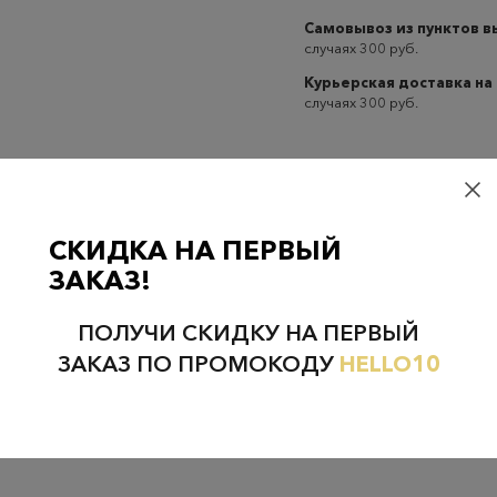
Самовывоз из пунктов 
случаях 300 руб.
Курьерская доставка на
случаях 300 руб.
СКИДКА НА ПЕРВЫЙ
Проверьте наличие в магазинах
ЗАКАЗ!
ПОЛУЧИ СКИДКУ НА ПЕРВЫЙ
ЗАКАЗ ПО ПРОМОКОДУ
HELLO10
НЕФТЕЮГАНСК
НОЯБРЬСК