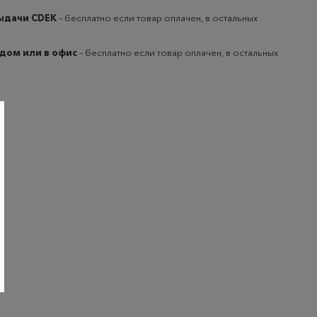
выдачи CDEK
– бесплатно если товар оплачен, в остальных
 дом или в офис
– бесплатно если товар оплачен, в остальных