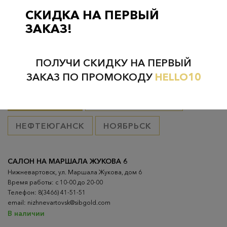
товар оплачен, в остальных случаях 300 руб.
СКИДКА НА ПЕРВЫЙ
ЗАКАЗ!
ПОЛУЧИ СКИДКУ НА ПЕРВЫЙ
Проверьте наличие в магазинах
ЗАКАЗ ПО ПРОМОКОДУ
HELLO10
ВСЕ ГОРОДА
НИЖНЕВАРТОВСК
НЕФТЕЮГАНСК
НОЯБРЬСК
САЛОН НА МАРШАЛА ЖУКОВА 6
Нижневартовск, ул. Маршала Жукова, дом 6
Время работы: с 10-00 до 20-00
Телефон: 8(3466) 41-51-51
email: nizhnevartovsk@sibgold.com
В наличии