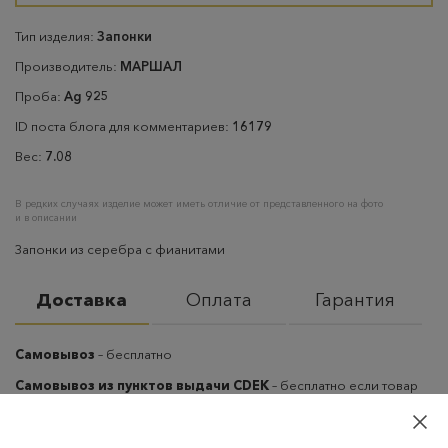
Тип изделия:
Запонки
Производитель:
МАРШАЛ
Проба:
Ag 925
ID поста блога для комментариев:
16179
Вес:
7.08
В редких случаях изделие может иметь отличие от представленного на фото
и в описании
Запонки из серебра с фианитами
Доставка
Оплата
Гарантия
Самовывоз
– бесплатно
Самовывоз из пунктов выдачи CDEK
– бесплатно если товар
оплачен, в остальных случаях 300 руб.
Курьерская доставка на дом или в офис
– бесплатно если