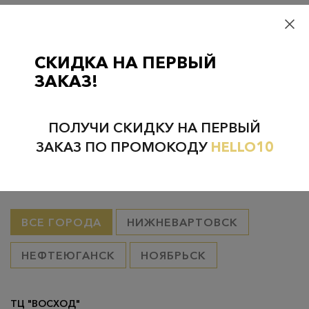
Самовывоз
– бесплатно
Самовывоз из пунктов выдачи CDEK
– бесплатно если товар
оплачен, в остальных случаях 300 руб.
СКИДКА НА ПЕРВЫЙ
Курьерская доставка на дом или в офис
– бесплатно если
ЗАКАЗ!
товар оплачен, в остальных случаях 300 руб.
ПОЛУЧИ СКИДКУ НА ПЕРВЫЙ
ЗАКАЗ ПО ПРОМОКОДУ
HELLO10
Проверьте наличие в магазинах
ВСЕ ГОРОДА
НИЖНЕВАРТОВСК
НЕФТЕЮГАНСК
НОЯБРЬСК
ТЦ "ВОСХОД"