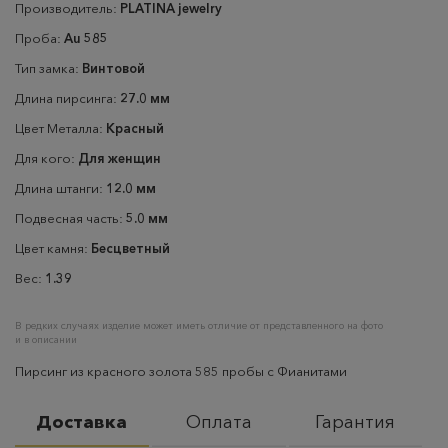
Производитель:
PLATINA jewelry
Проба:
Au 585
Тип замка:
Винтовой
Длина пирсинга:
27.0 мм
Цвет Металла:
Красный
Для кого:
Для женщин
Длина штанги:
12.0 мм
Подвесная часть:
5.0 мм
Цвет камня:
Бесцветный
Вес:
1.39
В редких случаях изделие может иметь отличие от представленного на фото
и в описании
Пирсинг из красного золота 585 пробы с Фианитами
Доставка
Оплата
Гарантия