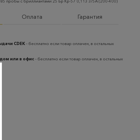
585 пробы с бриллиантами 25 Бр Кр-57 0,113 3/5А (200-400)
Оплата
Гарантия
выдачи CDEK
– бесплатно если товар оплачен, в остальных
 дом или в офис
– бесплатно если товар оплачен, в остальных