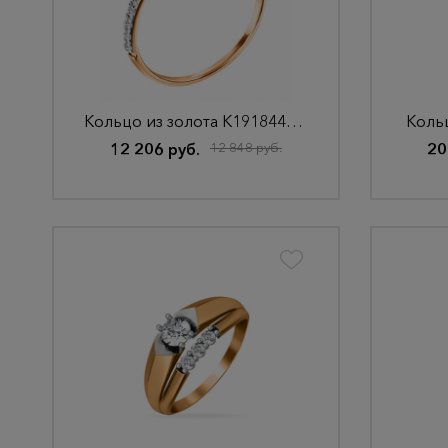
Кольцо из золота К191844НГ15,0. бцФз585
Кольц
12 206 руб.
12 848 руб.
20