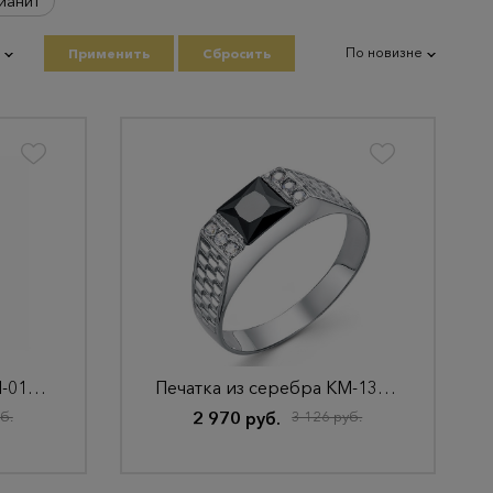
ианит
По новизне
Применить
Сбросить
Печатка из серебра КМ-01/9 Родир_с
Печатка из серебра КМ-133 Родир_с
б.
2 970 руб.
3 126 руб.