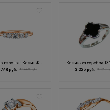
Кольцо из золота КольцоКЛ-59/15,5/бцФ/з585
 768 руб.
13 440 руб.
3 225 руб.
3 395 ру