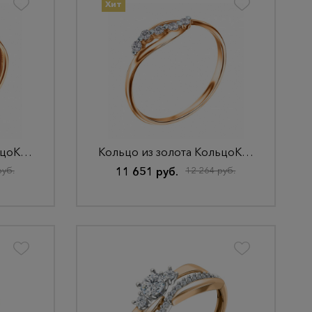
Хит
Кольцо из золота КольцоКЛ-36.17,5.бцФ.з585
Кольцо из золота КольцоКЛ-25.16,5.бцФ.з585
руб.
11 651 руб.
12 264 руб.