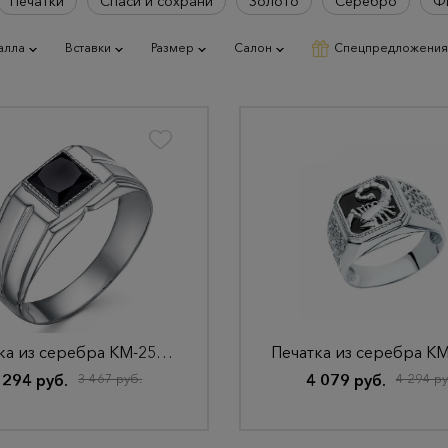
Печатки
Спаси и сохрани
Золото
Серебро
Ф
алла
Вставки
Размер
Салон
Спецпредложения
Печатка из серебра КМ-259 Родир_с
 294 руб.
3 467 руб.
4 079 руб.
4 294 ру