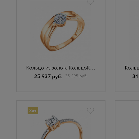
Кольцо из золота КольцоКЛ-38.18,5.бцФ.з585
25 937 руб.
35 295 руб.
31
Хит