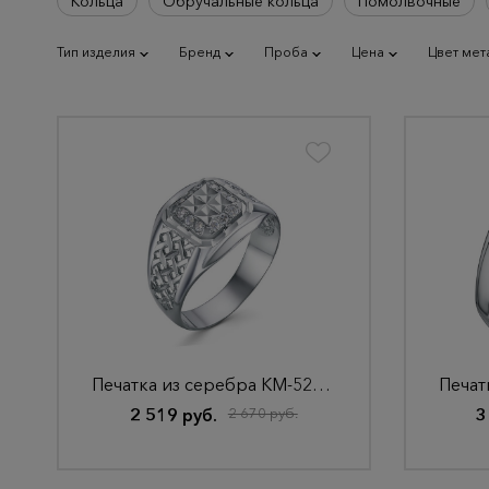
Кольца
Обручальные кольца
Помолвочные
Тип изделия
Бренд
Проба
Цена
Цвет мет
Печатка из серебра КМ-52/3А Родир_с
2 519 руб.
2 670 руб.
3