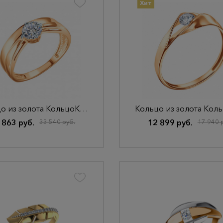
Хит
Кольцо из золота КольцоКЛ-38.16,5.бцФ.з585
 863 руб.
33 540 руб.
12 899 руб.
17 940 