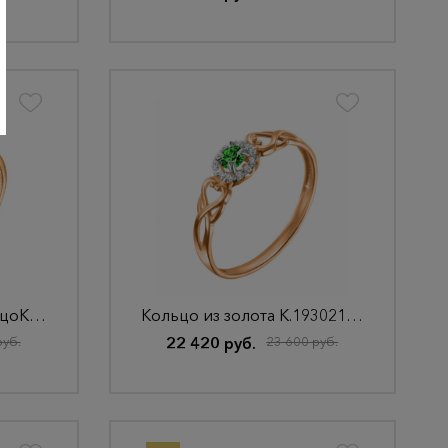
Кольцо из золота КольцоКЛ-26/18,5/бцФ/з585
Кольцо из золота К.193021НГ.18,0.злФ.з585
руб.
22 420 руб.
23 600 руб.