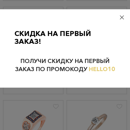
СКИДКА НА ПЕРВЫЙ
ЗАКАЗ!
Кольцо из золота 31027А1
Кольцо из золота п-101
50 940 руб.
98 280 руб.
ПОЛУЧИ СКИДКУ НА ПЕРВЫЙ
48 393 руб.
93 366 руб.
ЗАКАЗ ПО ПРОМОКОДУ
HELLO10
КУПИТЬ
КУПИТЬ