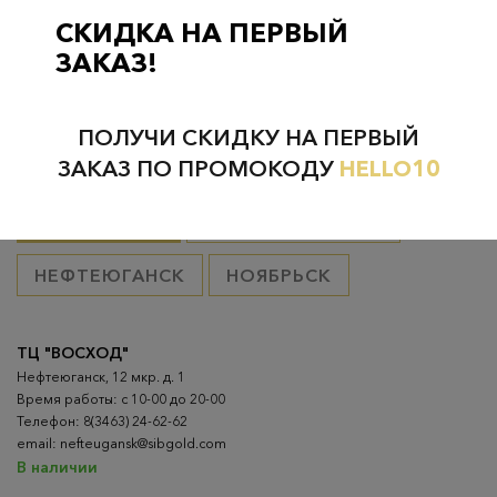
товар оплачен, в остальных случаях 300 руб.
СКИДКА НА ПЕРВЫЙ
ЗАКАЗ!
ПОЛУЧИ СКИДКУ НА ПЕРВЫЙ
Проверьте наличие в магазинах
ЗАКАЗ ПО ПРОМОКОДУ
HELLO10
ВСЕ ГОРОДА
НИЖНЕВАРТОВСК
НЕФТЕЮГАНСК
НОЯБРЬСК
ТЦ "ВОСХОД"
Нефтеюганск, 12 мкр. д. 1
Время работы: с 10-00 до 20-00
Телефон: 8(3463) 24-62-62
email: nefteugansk@sibgold.com
В наличии