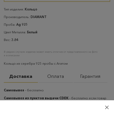
Тип изделия:
Кольцо
Производитель:
DIAMANT
Проба:
Ag 925
Цвет Металла:
Белый
Вес:
3.84
В редких случаях изделие может иметь отличие от представленного на фото
и в описании
Кольцо из серебра 925 пробы с Агатом
Доставка
Оплата
Гарантия
Самовывоз
– бесплатно
Самовывоз из пунктов выдачи CDEK
– бесплатно если товар
оплачен, в остальных случаях 300 руб.
Курьерская доставка на дом или в офис
– бесплатно если