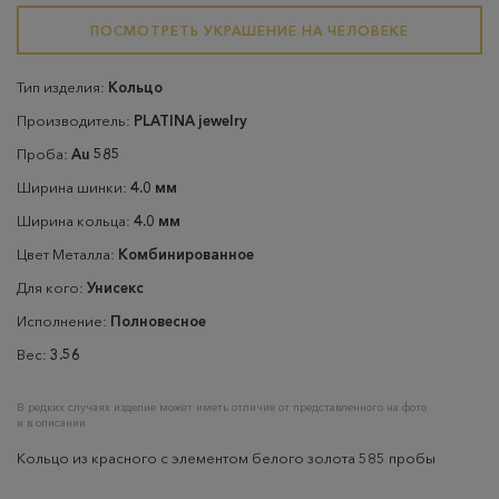
ПОСМОТРЕТЬ УКРАШЕНИЕ НА ЧЕЛОВЕКЕ
Тип изделия:
Кольцо
Производитель:
PLATINA jewelry
Проба:
Au 585
Ширина шинки:
4.0 мм
Ширина кольца:
4.0 мм
Цвет Металла:
Комбинированное
Для кого:
Унисекс
Исполнение:
Полновесное
Вес:
3.56
В редких случаях изделие может иметь отличие от представленного на фото
и в описании
Кольцо из красного с элементом белого золота 585 пробы