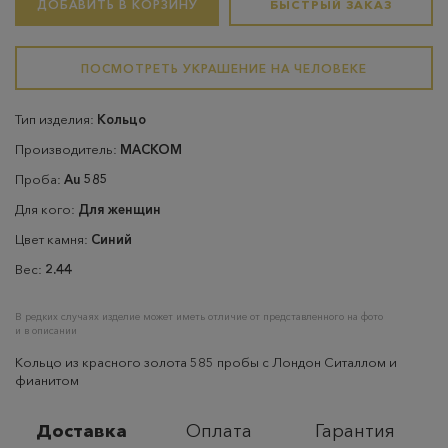
ДОБАВИТЬ В КОРЗИНУ
БЫСТРЫЙ ЗАКАЗ
ПОСМОТРЕТЬ УКРАШЕНИЕ НА ЧЕЛОВЕКЕ
Тип изделия:
Кольцо
Производитель:
МАСКОМ
Проба:
Au 585
Для кого:
Для женщин
Цвет камня:
Синий
Вес:
2.44
В редких случаях изделие может иметь отличие от представленного на фото
и в описании
Кольцо из красного золота 585 пробы с Лондон Ситаллом и
фианитом
Доставка
Оплата
Гарантия