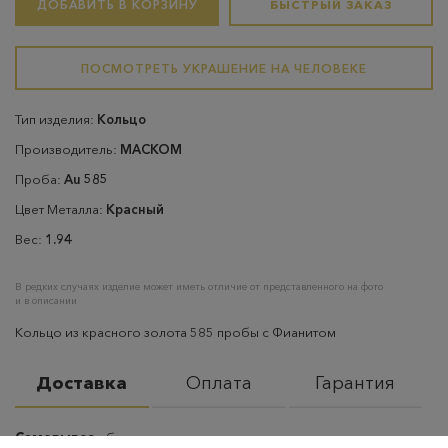
ДОБАВИТЬ В КОРЗИНУ
БЫСТРЫЙ ЗАКАЗ
ПОСМОТРЕТЬ УКРАШЕНИЕ НА ЧЕЛОВЕКЕ
Тип изделия:
Кольцо
Производитель:
МАСКОМ
Проба:
Au 585
Цвет Металла:
Красный
Вес:
1.94
В редких случаях изделие может иметь отличие от представленного на фото
и в описании
Кольцо из красного золота 585 пробы с Фианитом
Доставка
Оплата
Гарантия
Самовывоз
– бесплатно