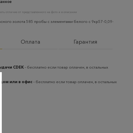
анное
еть отличие от представленного на фото и в описании
сного золота 585 пробы с элементами белого с 9кр57-0,09-
Оплата
Гарантия
выдачи CDEK
– бесплатно если товар оплачен, в остальных
 дом или в офис
– бесплатно если товар оплачен, в остальных