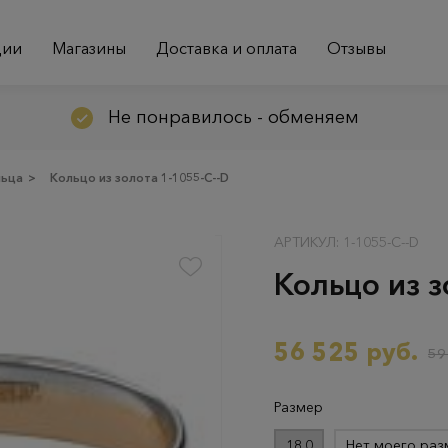
ции
Магазины
Доставка и оплата
Отзывы
Не понравилось - обменяем
льца
>
Кольцо из золота 1-1055-C--D
АРТИКУЛ: 1-1055-C--D
Кольцо из з
56 525 руб.
59
Размер
18.0
Нет моего раз