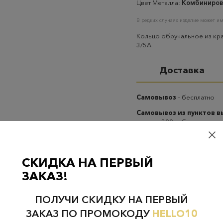
Цвет Металла:
Комбиниров
В редких случаях изделие может им
Кольцо обручальное из кра
3/5А
Доставка
Самовывоз
– бесплатно
Самовывоз из пунктов 
случаях 300 руб.
Курьерская доставка на
случаях 300 руб.
СКИДКА НА ПЕРВЫЙ
ЗАКАЗ!
ПОЛУЧИ СКИДКУ НА ПЕРВЫЙ
ЗАКАЗ ПО ПРОМОКОДУ
HELLO10
Проверьте наличие в магазинах