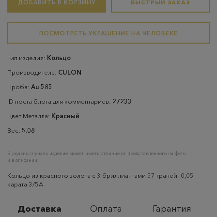
ДОБАВИТЬ В КОРЗИНУ
БЫСТРЫЙ ЗАКАЗ
ПОСМОТРЕТЬ УКРАШЕНИЕ НА ЧЕЛОВЕКЕ
Тип изделия:
Кольцо
Производитель:
CULON
Проба:
Au 585
ID поста блога для комментариев:
27233
Цвет Металла:
Красный
Вес:
5.08
В редких случаях изделие может иметь отличие от представленного на фото
и в описании
Кольцо из красного золота с 3 бриллиантами 57 граней- 0,05
карата 3/5А
Доставка
Оплата
Гарантия