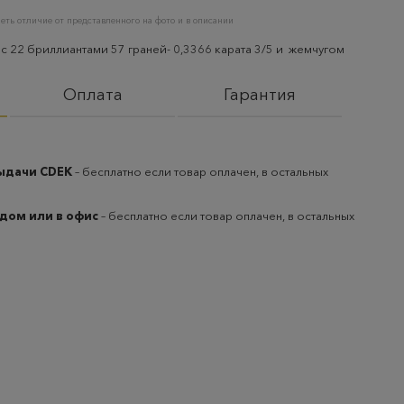
еть отличие от представленного на фото и в описании
 с 22 бриллиантами 57 граней- 0,3366 карата 3/5 и жемчугом
Оплата
Гарантия
выдачи CDEK
– бесплатно если товар оплачен, в остальных
 дом или в офис
– бесплатно если товар оплачен, в остальных