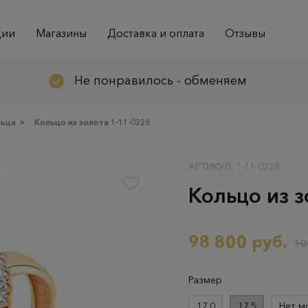
ции
Магазины
Доставка и оплата
Отзывы
Не понравилось - обменяем
льца
>
Кольцо из золота 1-11-0228
АРТИКУЛ: 1-11-0228
Кольцо из з
98 800 руб.
10
Размер
17.0
17.5
Нет м