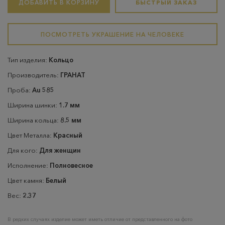
ДОБАВИТЬ В КОРЗИНУ
БЫСТРЫЙ ЗАКАЗ
ПОСМОТРЕТЬ УКРАШЕНИЕ НА ЧЕЛОВЕКЕ
Тип изделия:
Кольцо
Производитель:
ГРАНАТ
Проба:
Au 585
Ширина шинки:
1.7 мм
Ширина кольца:
8.5 мм
Цвет Металла:
Красный
Для кого:
Для женщин
Исполнение:
Полновесное
Цвет камня:
Белый
Вес:
2.37
В редких случаях изделие может иметь отличие от представленного на фото