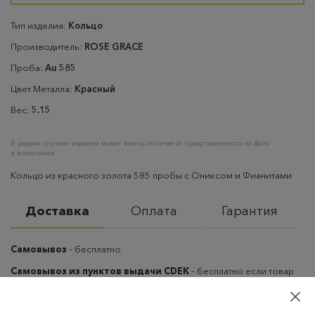
Тип изделия:
Кольцо
Производитель:
ROSE GRACE
Проба:
Au 585
Цвет Металла:
Красный
Вес:
5.15
В редких случаях изделие может иметь отличие от представленного на фото
и в описании
Кольцо из красного золота 585 пробы с Ониксом и Фианитами
Доставка
Оплата
Гарантия
Самовывоз
– бесплатно
Самовывоз из пунктов выдачи CDEK
– бесплатно если товар
оплачен, в остальных случаях 300 руб.
Курьерская доставка на дом или в офис
– бесплатно если