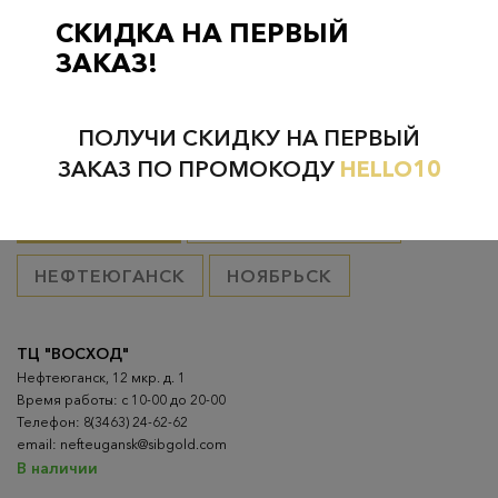
товар оплачен, в остальных случаях 300 руб.
СКИДКА НА ПЕРВЫЙ
ЗАКАЗ!
ПОЛУЧИ СКИДКУ НА ПЕРВЫЙ
Проверьте наличие в магазинах
ЗАКАЗ ПО ПРОМОКОДУ
HELLO10
ВСЕ ГОРОДА
НИЖНЕВАРТОВСК
НЕФТЕЮГАНСК
НОЯБРЬСК
ТЦ "ВОСХОД"
Нефтеюганск, 12 мкр. д. 1
Время работы: с 10-00 до 20-00
Телефон: 8(3463) 24-62-62
email: nefteugansk@sibgold.com
В наличии