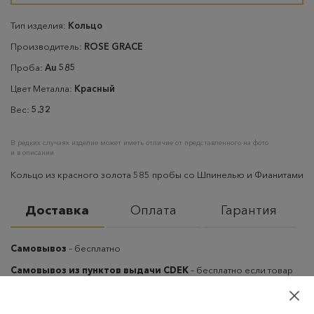
Тип изделия:
Кольцо
Производитель:
ROSE GRACE
Проба:
Au 585
Цвет Металла:
Красный
Вес:
5.32
В редких случаях изделие может иметь отличие от представленного на фото
и в описании
Кольцо из красного золота 585 пробы со Шпинелью и Фианитами
Доставка
Оплата
Гарантия
Самовывоз
– бесплатно
Самовывоз из пунктов выдачи CDEK
– бесплатно если товар
оплачен, в остальных случаях 300 руб.
Курьерская доставка на дом или в офис
– бесплатно если