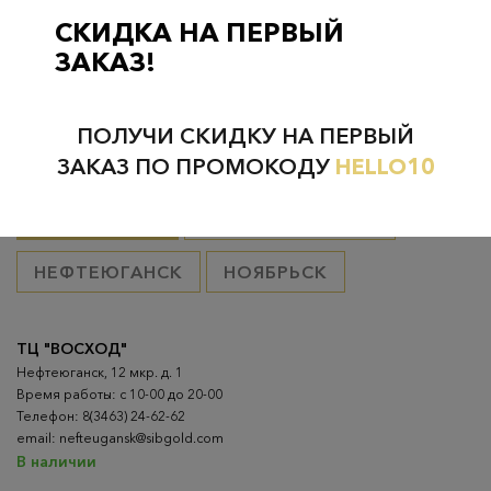
товар оплачен, в остальных случаях 300 руб.
СКИДКА НА ПЕРВЫЙ
ЗАКАЗ!
ПОЛУЧИ СКИДКУ НА ПЕРВЫЙ
Проверьте наличие в магазинах
ЗАКАЗ ПО ПРОМОКОДУ
HELLO10
ВСЕ ГОРОДА
НИЖНЕВАРТОВСК
НЕФТЕЮГАНСК
НОЯБРЬСК
ТЦ "ВОСХОД"
Нефтеюганск, 12 мкр. д. 1
Время работы: с 10-00 до 20-00
Телефон: 8(3463) 24-62-62
email: nefteugansk@sibgold.com
В наличии