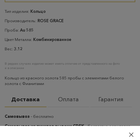
Тип изделия:
Кольцо
Производитель:
ROSE GRACE
Проба:
Au 585
Цвет Металла:
Комбинированное
Вес:
3.12
В редких случаях изделие может иметь отличие от представленного на фото
и в описании
Кольцо из красного золота 585 пробы с элементами белого
золота с Фианитами
Доставка
Оплата
Гарантия
Самовывоз
– бесплатно
Самовывоз из пунктов выдачи CDEK
– бесплатно если товар
оплачен, в остальных случаях 300 руб.