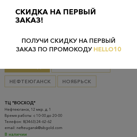
Курьерская доставка на дом или в офис
– бесплатно если
товар оплачен, в остальных случаях 300 руб.
СКИДКА НА ПЕРВЫЙ
ЗАКАЗ!
ПОЛУЧИ СКИДКУ НА ПЕРВЫЙ
Проверьте наличие в магазинах
ЗАКАЗ ПО ПРОМОКОДУ
HELLO10
ВСЕ ГОРОДА
НИЖНЕВАРТОВСК
НЕФТЕЮГАНСК
НОЯБРЬСК
ТЦ "ВОСХОД"
Нефтеюганск, 12 мкр. д. 1
Время работы: с 10-00 до 20-00
Телефон: 8(3463) 24-62-62
email: nefteugansk@sibgold.com
В наличии