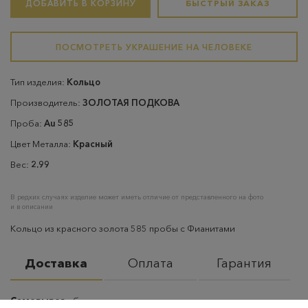
ДОБАВИТЬ В КОРЗИНУ
БЫСТРЫЙ ЗАКАЗ
ПОСМОТРЕТЬ УКРАШЕНИЕ НА ЧЕЛОВЕКЕ
Тип изделия:
Кольцо
Производитель:
ЗОЛОТАЯ ПОДКОВА
Проба:
Au 585
Цвет Металла:
Красный
Вес:
2.99
В редких случаях изделие может иметь отличие от представленного на фото
и в описании
Кольцо из красного золота 585 пробы с Фианитами
Доставка
Оплата
Гарантия
Самовывоз
– бесплатно