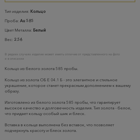
Тип изделия:
Кольцо
Проба:
Au 585
Цвет Металла:
Белый
Вес:
2.56
В редких случаях изделие может иметь отличие от представленного на фото
и в описании
Кольцо из белого золота 585 пробы.
Кольцо из золота ОБ Е 04.1 Б - это элегантное и стильное
украшение, которое станет прекрасным дополнением к вашему
образу.
Изготовлено из белого золота 585 пробы, что гарантирует
высокое качество и долговечность изделия. Тип золота - белое,
что придает кольцу особый шик и блеск.
Вставка в кольце выполнена без вставок, что позволяет
подчеркнуть красоту и блеск золота.