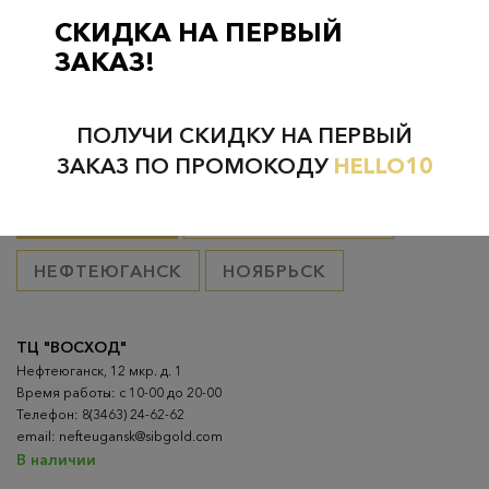
товар оплачен, в остальных случаях 300 руб.
СКИДКА НА ПЕРВЫЙ
ЗАКАЗ!
ПОЛУЧИ СКИДКУ НА ПЕРВЫЙ
Проверьте наличие в магазинах
ЗАКАЗ ПО ПРОМОКОДУ
HELLO10
ВСЕ ГОРОДА
НИЖНЕВАРТОВСК
НЕФТЕЮГАНСК
НОЯБРЬСК
ТЦ "ВОСХОД"
Нефтеюганск, 12 мкр. д. 1
Время работы: с 10-00 до 20-00
Телефон: 8(3463) 24-62-62
email: nefteugansk@sibgold.com
В наличии