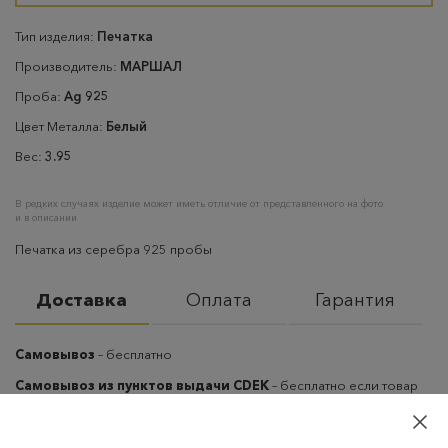
Тип изделия:
Печатка
Производитель:
МАРШАЛ
Проба:
Ag 925
Цвет Металла:
Белый
Вес:
3.95
В редких случаях изделие может иметь отличие от представленного на фото
и в описании
Печатка из серебра 925 пробы
Доставка
Оплата
Гарантия
Самовывоз
– бесплатно
Самовывоз из пунктов выдачи CDEK
– бесплатно если товар
оплачен, в остальных случаях 300 руб.
Курьерская доставка на дом или в офис
– бесплатно если