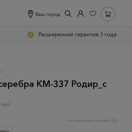
Ваш город
Расширенная гарантия 3 года
_С
 серебра КМ-337 Родир_с
 руб.
Не знаете свой размер?
мера