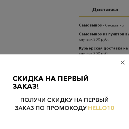
Доставка
Самовывоз
– бесплатно
Самовывоз из пунктов 
случаях 300 руб.
Курьерская доставка на
случаях 300 руб.
СКИДКА НА ПЕРВЫЙ
ЗАКАЗ!
Проверьте наличие в магазинах
ПОЛУЧИ СКИДКУ НА ПЕРВЫЙ
ЗАКАЗ ПО ПРОМОКОДУ
HELLO10
НЕФТЕЮГАНСК
НОЯБРЬСК