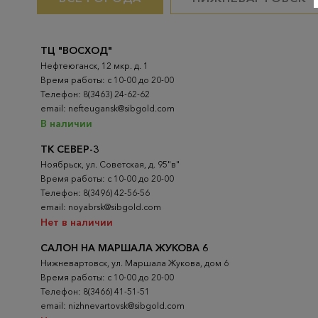
ТЦ "ВОСХОД"
Нефтеюганск, 12 мкр. д. 1
Время работы: с 10-00 до 20-00
Телефон: 8(3463) 24-62-62
email: nefteugansk@sibgold.com
В наличии
ТК СЕВЕР-3
Ноябрьск, ул. Советская, д. 95"в"
Время работы: с 10-00 до 20-00
Телефон: 8(3496) 42-56-56
email: noyabrsk@sibgold.com
Нет в наличии
САЛОН НА МАРШАЛА ЖУКОВА 6
Нижневартовск, ул. Маршала Жукова, дом 6
Время работы: с 10-00 до 20-00
Телефон: 8(3466) 41-51-51
email: nizhnevartovsk@sibgold.com