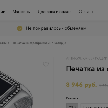
ции
Магазины
Доставка и оплата
Отзывы
Не понравилось - обменяем
атки
>
Печатка из серебра КМ-337 Родир_с
АРТИКУЛ: КМ-337 РОДИР
Печатка из
8 946 руб.
9 417
Размер
23.0
Нет моего раз