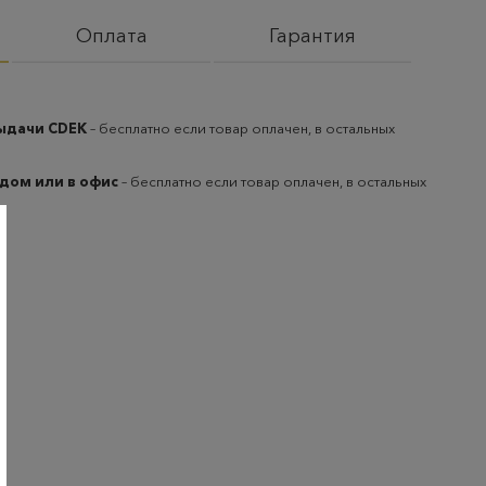
Оплата
Гарантия
выдачи CDEK
– бесплатно если товар оплачен, в остальных
 дом или в офис
– бесплатно если товар оплачен, в остальных