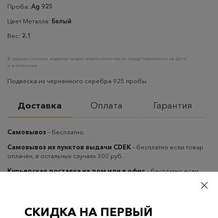
Проба:
Ag 925
Цвет Металла:
Белый
Вес:
2.1
В редких случаях изделие может иметь отличие от представленного на фото
и в описании
Подвеска из черненного серебра 925 пробы
Доставка
Оплата
Гарантия
Самовывоз
– бесплатно
Самовывоз из пунктов выдачи CDEK
– бесплатно если товар
оплачен, в остальных случаях 300 руб.
Курьерская доставка на дом или в офис
– бесплатно если
товар оплачен, в остальных случаях 300 руб.
СКИДКА НА ПЕРВЫЙ