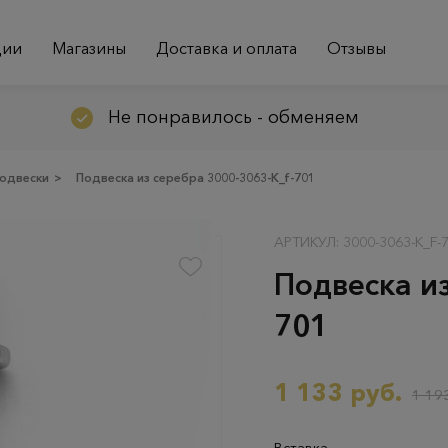
ции
Магазины
Доставка и оплата
Отзывы
Не понравилось - обменяем
одвески
>
Подвеска из серебра 3000-3063-К_f-701
АРТИКУЛ: 3000-3063-К_F-
Подвеска из
701
1 133 руб.
1 193