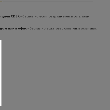
выдачи CDEK
– бесплатно если товар оплачен, в остальных
 дом или в офис
– бесплатно если товар оплачен, в остальных