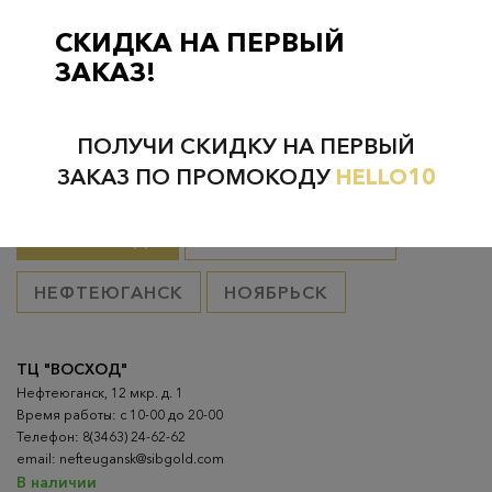
Курьерская доставка на дом или в офис
– бесплатно если
товар оплачен, в остальных случаях 300 руб.
СКИДКА НА ПЕРВЫЙ
ЗАКАЗ!
ПОЛУЧИ СКИДКУ НА ПЕРВЫЙ
Проверьте наличие в магазинах
ЗАКАЗ ПО ПРОМОКОДУ
HELLO10
ВСЕ ГОРОДА
НИЖНЕВАРТОВСК
НЕФТЕЮГАНСК
НОЯБРЬСК
ТЦ "ВОСХОД"
Нефтеюганск, 12 мкр. д. 1
Время работы: с 10-00 до 20-00
Телефон: 8(3463) 24-62-62
email: nefteugansk@sibgold.com
В наличии