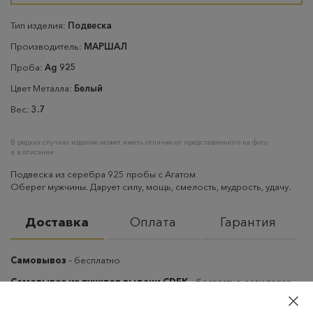
Тип изделия:
Подвеска
Производитель:
МАРШАЛ
Проба:
Ag 925
Цвет Металла:
Белый
Вес:
3.7
В редких случаях изделие может иметь отличие от представленного на фото
и в описании
Подвеска из серебра 925 пробы с Агатом
Оберег мужчины. Дарует силу, мощь, смелость, мудрость, удачу.
Доставка
Оплата
Гарантия
Самовывоз
– бесплатно
Самовывоз из пунктов выдачи CDEK
– бесплатно если товар
оплачен, в остальных случаях 300 руб.