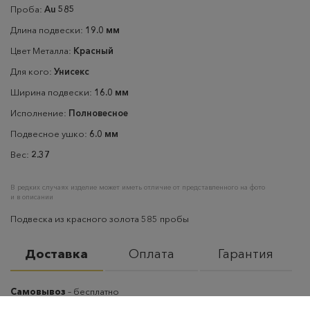
Проба:
Au 585
Длина подвески:
19.0 мм
Цвет Металла:
Красный
Для кого:
Унисекс
Ширина подвески:
16.0 мм
Исполнение:
Полновесное
Подвесное ушко:
6.0 мм
Вес:
2.37
В редких случаях изделие может иметь отличие от представленного на фото
и в описании
Подвеска из красного золота 585 пробы
Доставка
Оплата
Гарантия
Самовывоз
– бесплатно