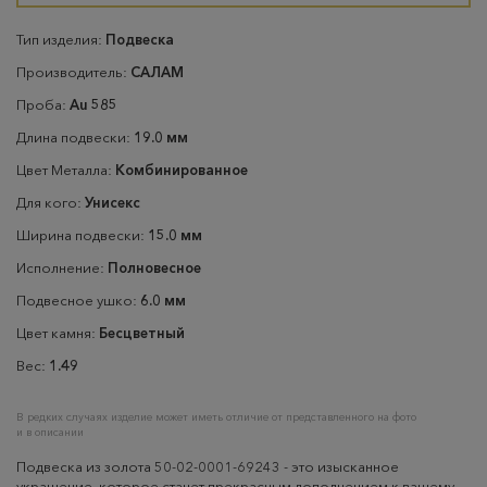
Тип изделия:
Подвеска
Производитель:
САЛАМ
Проба:
Au 585
Длина подвески:
19.0 мм
Цвет Металла:
Комбинированное
Для кого:
Унисекс
Ширина подвески:
15.0 мм
Исполнение:
Полновесное
Подвесное ушко:
6.0 мм
Цвет камня:
Бесцветный
Вес:
1.49
В редких случаях изделие может иметь отличие от представленного на фото
и в описании
Подвеска из золота 50-02-0001-69243 - это изысканное
украшение, которое станет прекрасным дополнением к вашему