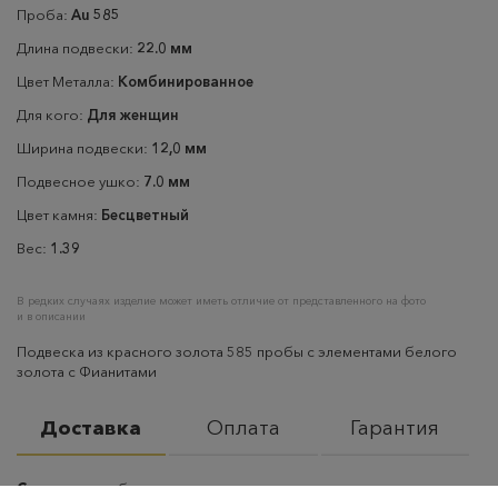
Проба:
Au 585
Длина подвески:
22.0 мм
Цвет Металла:
Комбинированное
Для кого:
Для женщин
Ширина подвески:
12,0 мм
Подвесное ушко:
7.0 мм
Цвет камня:
Бесцветный
Вес:
1.39
В редких случаях изделие может иметь отличие от представленного на фото
и в описании
Подвеска из красного золота 585 пробы с элементами белого
золота с Фианитами
Доставка
Оплата
Гарантия
Самовывоз
– бесплатно