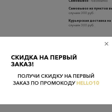
Самовывоз
– бесплатно
Самовывоз из пунктов 
случаях 300 руб.
Курьерская доставка на
случаях 300 руб.
СКИДКА НА ПЕРВЫЙ
Проверьте наличие в магазинах
ЗАКАЗ!
ПОЛУЧИ СКИДКУ НА ПЕРВЫЙ
ЗАКАЗ ПО ПРОМОКОДУ
HELLO10
НЕФТЕЮГАНСК
НОЯБРЬСК