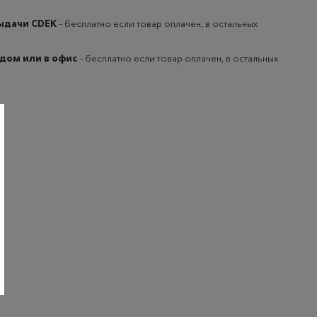
выдачи CDEK
– бесплатно если товар оплачен, в остальных
 дом или в офис
– бесплатно если товар оплачен, в остальных