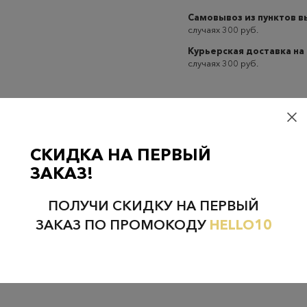
Самовывоз из пунктов 
случаях 300 руб.
Курьерская доставка на
случаях 300 руб.
СКИДКА НА ПЕРВЫЙ
Проверьте наличие в магазинах
ЗАКАЗ!
ПОЛУЧИ СКИДКУ НА ПЕРВЫЙ
ЗАКАЗ ПО ПРОМОКОДУ
HELLO10
НЕФТЕЮГАНСК
НОЯБРЬСК