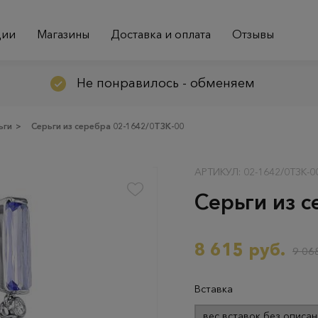
ции
Магазины
Доставка и оплата
Отзывы
Не понравилось - обменяем
ьги
>
Серьги из серебра 02-1642/0ТЗК-00
АРТИКУЛ: 02-1642/0ТЗК-0
Серьги из 
8 615 руб.
9 068
Вставка
вес вставок без описан