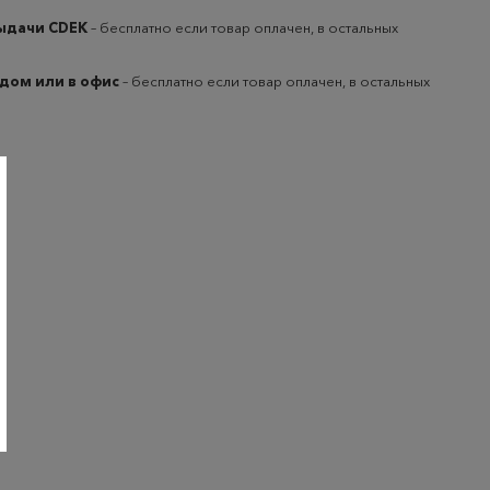
выдачи CDEK
– бесплатно если товар оплачен, в остальных
 дом или в офис
– бесплатно если товар оплачен, в остальных