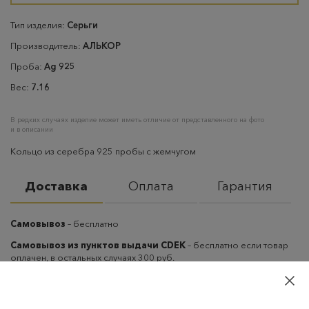
Тип изделия:
Серьги
Производитель:
АЛЬКОР
Проба:
Ag 925
Вес:
7.16
В редких случаях изделие может иметь отличие от представленного на фото
и в описании
Кольцо из серебра 925 пробы с жемчугом
Доставка
Оплата
Гарантия
Самовывоз
– бесплатно
Самовывоз из пунктов выдачи CDEK
– бесплатно если товар
оплачен, в остальных случаях 300 руб.
Курьерская доставка на дом или в офис
– бесплатно если
товар оплачен, в остальных случаях 300 руб.