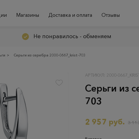
ции
Магазины
Доставка и оплата
Отзывы
Не понравилось - обменяем
ьги
>
Серьги из серебра 2000-0667_krist-703
АРТИКУЛ: 2000-0667_KRIS
Серьги из с
703
2 957 руб.
3 113