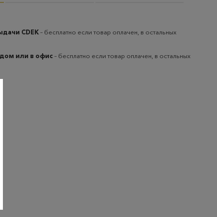
выдачи CDEK
– бесплатно если товар оплачен, в остальных
 дом или в офис
– бесплатно если товар оплачен, в остальных