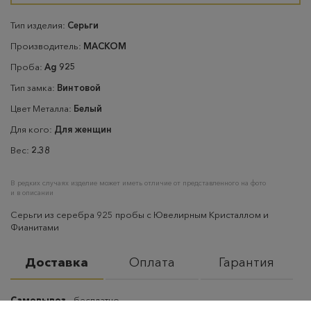
Тип изделия:
Серьги
Производитель:
МАСКОМ
Проба:
Ag 925
Тип замка:
Винтовой
Цвет Металла:
Белый
Для кого:
Для женщин
Вес:
2.38
В редких случаях изделие может иметь отличие от представленного на фото
и в описании
Серьги из серебра 925 пробы с Ювелирным Кристаллом и
Фианитами
Доставка
Оплата
Гарантия
Самовывоз
– бесплатно