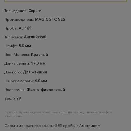
Тип изделия:
Серьги
Производитель:
MAGIC STONES
Проба:
Au 585
Тип замка:
Английский
Штифт:
8.0 мм
Цвет Металла:
Красный
Длина серьги:
17.0 мм
Для кого:
Для женщин
Ширина серьги:
6.0 мм
Цвет камня:
Желто-фиолетовый
Вес:
2.99
В редких случаях изделие может иметь отличие от представленного на фото
и в описании
Серьги из красного золота 585 пробы с Аметрином