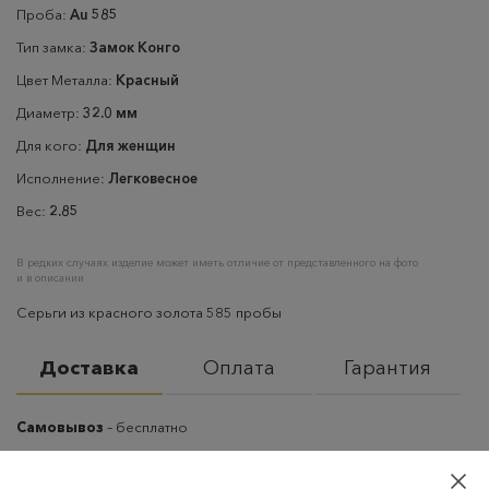
Проба:
Au 585
Тип замка:
Замок Конго
Цвет Металла:
Красный
Диаметр:
32.0 мм
Для кого:
Для женщин
Исполнение:
Легковесное
Вес:
2.85
В редких случаях изделие может иметь отличие от представленного на фото
и в описании
Серьги из красного золота 585 пробы
Доставка
Оплата
Гарантия
Самовывоз
– бесплатно
Самовывоз из пунктов выдачи CDEK
– бесплатно если товар
оплачен, в остальных случаях 300 руб.