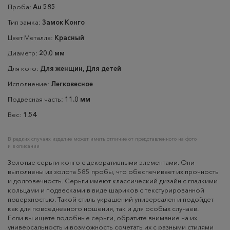
Проба:
Au 585
Тип замка:
Замок Конго
Цвет Металла:
Красный
Диаметр:
20.0 мм
Для кого:
Для женщин, Для детей
Исполнение:
Легковесное
Подвесная часть:
11.0 мм
Вес:
1.54
В редких случаях изделие может иметь отличие от представленного на фото
и в описании
Золотые серьги-конго с декоративными элементами. Они
выполнены из золота 585 пробы, что обеспечивает их прочность
и долговечность. Серьги имеют классический дизайн с гладкими
кольцами и подвесками в виде шариков с текстурированной
поверхностью. Такой стиль украшений универсален и подойдет
как для повседневного ношения, так и для особых случаев.
Если вы ищете подобные серьги, обратите внимание на их
универсальность и возможность сочетать их с разными стилями