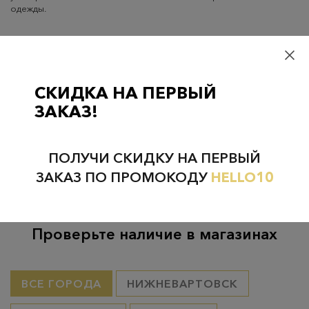
одежды.
Доставка
Оплата
Гарантия
Самовывоз
– бесплатно
СКИДКА НА ПЕРВЫЙ
Самовывоз из пунктов выдачи CDEK
– бесплатно если товар
ЗАКАЗ!
оплачен, в остальных случаях 300 руб.
Курьерская доставка на дом или в офис
– бесплатно если
товар оплачен, в остальных случаях 300 руб.
ПОЛУЧИ СКИДКУ НА ПЕРВЫЙ
ЗАКАЗ ПО ПРОМОКОДУ
HELLO10
Проверьте наличие в магазинах
ВСЕ ГОРОДА
НИЖНЕВАРТОВСК