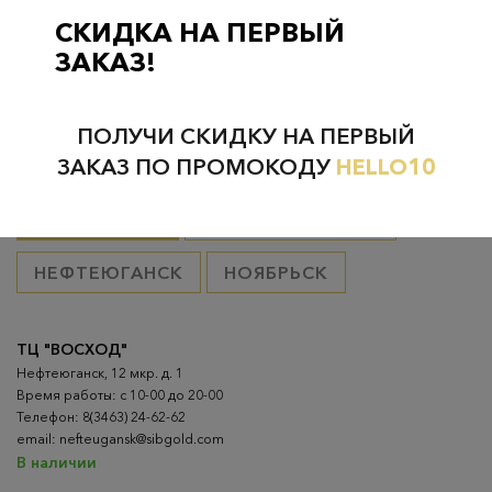
товар оплачен, в остальных случаях 300 руб.
СКИДКА НА ПЕРВЫЙ
ЗАКАЗ!
ПОЛУЧИ СКИДКУ НА ПЕРВЫЙ
Проверьте наличие в магазинах
ЗАКАЗ ПО ПРОМОКОДУ
HELLO10
ВСЕ ГОРОДА
НИЖНЕВАРТОВСК
НЕФТЕЮГАНСК
НОЯБРЬСК
ТЦ "ВОСХОД"
Нефтеюганск, 12 мкр. д. 1
Время работы: с 10-00 до 20-00
Телефон: 8(3463) 24-62-62
email: nefteugansk@sibgold.com
В наличии