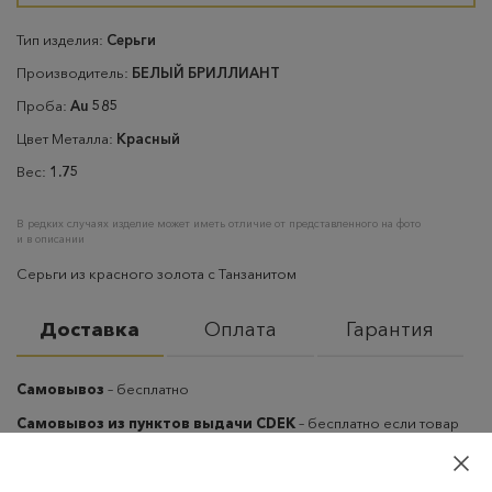
Тип изделия:
Серьги
Производитель:
БЕЛЫЙ БРИЛЛИАНТ
Проба:
Au 585
Цвет Металла:
Красный
Вес:
1.75
В редких случаях изделие может иметь отличие от представленного на фото
и в описании
Серьги из красного золота с Танзанитом
Доставка
Оплата
Гарантия
Самовывоз
– бесплатно
Самовывоз из пунктов выдачи CDEK
– бесплатно если товар
оплачен, в остальных случаях 300 руб.
Курьерская доставка на дом или в офис
– бесплатно если