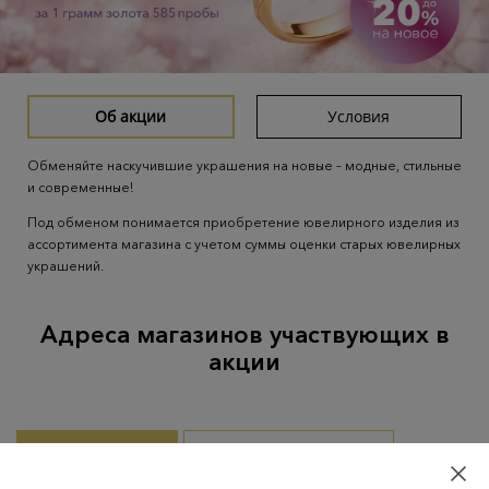
Об акции
Условия
Обменяйте наскучившие украшения на новые – модные, стильные
и современные!
Под обменом понимается приобретение ювелирного изделия из
ассортимента магазина с учетом суммы оценки старых ювелирных
украшений.
Адреса магазинов участвующих в
акции
ВСЕ ГОРОДА
НИЖНЕВАРТОВСК