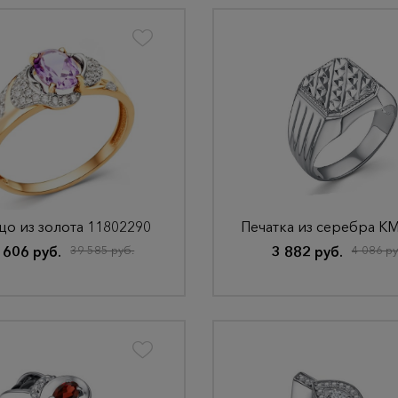
цо из золота 11802290
 606 руб.
39 585 руб.
3 882 руб.
4 086 ру