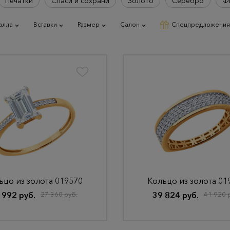
Печатки
Спаси и сохрани
Золото
Серебро
Ф
алла
Вставки
Размер
Салон
Спецпредложения
ьцо из золота 019570
Кольцо из золота 01
 992 руб.
27 360 руб.
39 824 руб.
41 920 