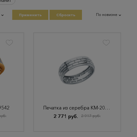
ианит
По новизне
Применить
Сбросить
9542
Печатка из серебра КМ-207 Родир_с
руб.
2 771 руб.
2 917 руб.