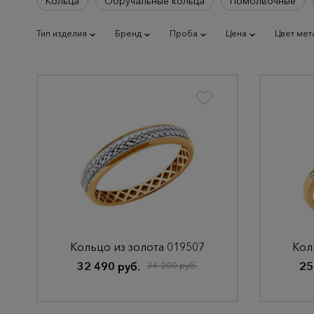
Кольца
Обручальные кольца
Помолвочные
Тип изделия
Бренд
Проба
Цена
Цвет мет
Кольцо из золота 019507
Кол
32 490 руб.
34 200 руб.
25