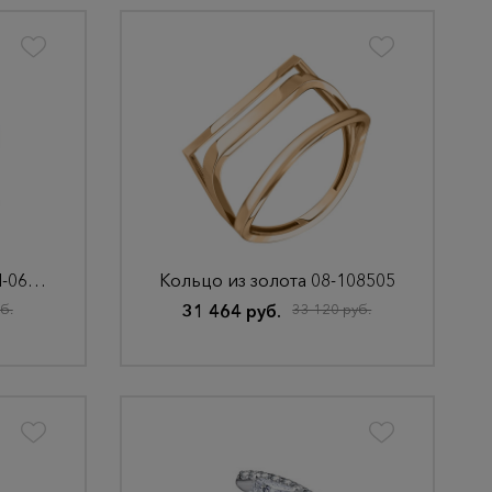
Печатка из серебра КМ-06/13А Родир_с
Кольцо из золота 08-108505
б.
31 464 руб.
33 120 руб.