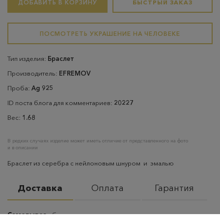
ДОБАВИТЬ В КОРЗИНУ
БЫСТРЫЙ ЗАКАЗ
ПОСМОТРЕТЬ УКРАШЕНИЕ НА ЧЕЛОВЕКЕ
Тип изделия:
Браслет
Производитель:
EFREMOV
Проба:
Ag 925
ID поста блога для комментариев:
20227
Вес:
1.68
В редких случаях изделие может иметь отличие от представленного на фото
и в описании
Браслет из серебра с нейлоновым шнуром и эмалью
Доставка
Оплата
Гарантия
Самовывоз
– бесплатно