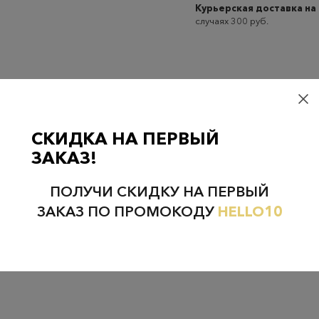
Курьерская доставка на
случаях 300 руб.
Проверьте наличие в магазинах
СКИДКА НА ПЕРВЫЙ
ЗАКАЗ!
ПОЛУЧИ СКИДКУ НА ПЕРВЫЙ
НЕФТЕЮГАНСК
НОЯБРЬСК
ЗАКАЗ ПО ПРОМОКОДУ
HELLO10