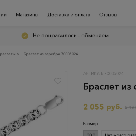
ции
Магазины
Доставка и оплата
Отзывы
Не понравилось - обменяем
раслеты
>
Браслет из серебра 70005024
АРТИКУЛ: 70005024
Браслет из
2 055 руб.
2 163
Размер
20.0
Нет моего раз