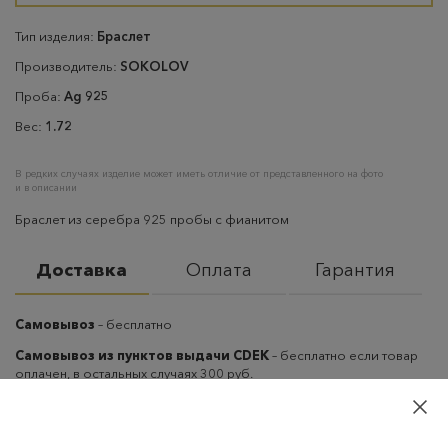
Тип изделия:
Браслет
Производитель:
SOKOLOV
Проба:
Ag 925
Вес:
1.72
В редких случаях изделие может иметь отличие от представленного на фото
и в описании
Браслет из серебра 925 пробы с фианитом
Доставка
Оплата
Гарантия
Самовывоз
– бесплатно
Самовывоз из пунктов выдачи CDEK
– бесплатно если товар
оплачен, в остальных случаях 300 руб.
Курьерская доставка на дом или в офис
– бесплатно если
товар оплачен, в остальных случаях 300 руб.