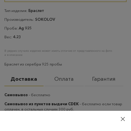
Тип изделия:
Браслет
Производитель:
SOKOLOV
Проба:
Ag 925
Вес:
4.23
В редких случаях изделие может иметь отличие от представленного на фото
и в описании
Браслет из серебра 925 пробы
Доставка
Оплата
Гарантия
Самовывоз
– бесплатно
Самовывоз из пунктов выдачи CDEK
– бесплатно если товар
оплачен, в остальных случаях 300 руб.
Курьерская доставка на дом или в офис
– бесплатно если
товар оплачен, в остальных случаях 300 руб.