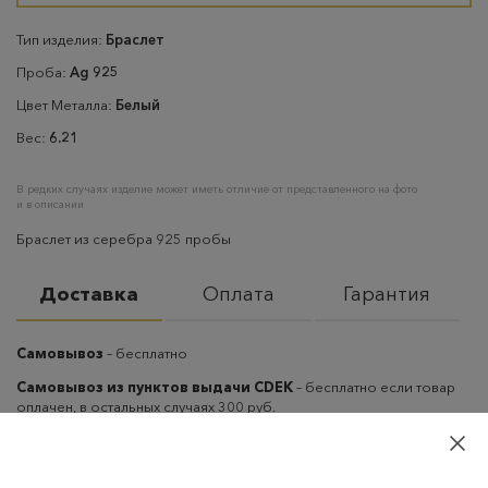
Тип изделия:
Браслет
Проба:
Ag 925
Цвет Металла:
Белый
Вес:
6.21
В редких случаях изделие может иметь отличие от представленного на фото
и в описании
Браслет из серебра 925 пробы
Доставка
Оплата
Гарантия
Самовывоз
– бесплатно
Самовывоз из пунктов выдачи CDEK
– бесплатно если товар
оплачен, в остальных случаях 300 руб.
Курьерская доставка на дом или в офис
– бесплатно если
товар оплачен, в остальных случаях 300 руб.