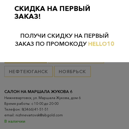
товар оплачен, в остальных случаях 300 руб.
СКИДКА НА ПЕРВЫЙ
ЗАКАЗ!
ПОЛУЧИ СКИДКУ НА ПЕРВЫЙ
Проверьте наличие в магазинах
ЗАКАЗ ПО ПРОМОКОДУ
HELLO10
ВСЕ ГОРОДА
НИЖНЕВАРТОВСК
НЕФТЕЮГАНСК
НОЯБРЬСК
САЛОН НА МАРШАЛА ЖУКОВА 6
Нижневартовск, ул. Маршала Жукова, дом 6
Время работы: с 10-00 до 20-00
Телефон: 8(3466) 41-51-51
email: nizhnevartovsk@sibgold.com
В наличии