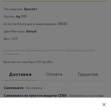
Тип изделия:
Браслет
Проба:
Ag 925
ID поста блога для комментариев:
20025
Цвет Металла:
Белый
Вес:
1.51
В редких случаях изделие может иметь отличие от представленного на фото
и в описании
Браслет из серебра 925 пробы
Доставка
Оплата
Гарантия
Самовывоз
– бесплатно
Самовывоз из пунктов выдачи CDEK
– бесплатно если товар
оплачен, в остальных случаях 300 руб.
Курьерская доставка на дом или в офис
– бесплатно если