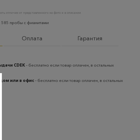
еть отличие от представленного на фото и в описании
а 585 пробы с фианитами
Оплата
Гарантия
выдачи CDEK
– бесплатно если товар оплачен, в остальных
 дом или в офис
– бесплатно если товар оплачен, в остальных