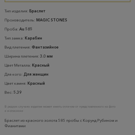
Тип изделия:
Браслет
Производитель:
MAGIC STONES
Проба:
Au 585
Тип замка:
Карабин
Вид плетения:
Фантазийное
Ширина плетения:
3.0 мм
Цвет Металла:
Красный
Для кого:
Для женщин
Цвет камня:
Красный
Вес:
5.39
В редких случаях изделие может иметь отличие от представленного на фото
и в описании
Браслет из красного золота 585 пробы с Корунд Рубином и
Фианитами